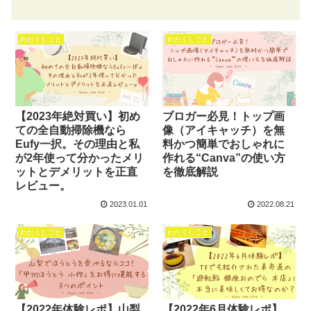
わたくしごと
わたくしごと
【2023年絶対買い】初め
ブロガー必見！トップ画
ての全自動掃除機なら
像（アイキャッチ）を無
Eufy一択。その理由と私
料かつ簡単でおしゃれに
が2年使って分かったメリ
作れる“Canva”の使い方
ットとデメリットを正直
を徹底解説
レビュー。
2023.01.01
2022.08.21
わたくしごと
わたくしごと
【2022年体験レポ】山梨
【2022年6月体験レポ】