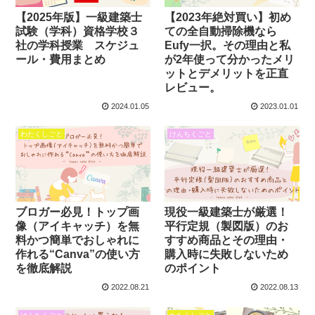
【2025年版】一級建築士
【2023年絶対買い】初め
試験（学科）資格学校３
ての全自動掃除機なら
社の学科授業 スケジュ
Eufy一択。その理由と私
ール・費用まとめ
が2年使って分かったメリ
ットとデメリットを正直
レビュー。
2024.01.05
2023.01.01
わたくしごと
けんちくごと
ブロガー必見！トップ画
現役一級建築士が厳選！
像（アイキャッチ）を無
平行定規（製図版）のお
料かつ簡単でおしゃれに
すすめ商品とその理由・
作れる“Canva”の使い方
購入時に失敗しないため
を徹底解説
のポイント
2022.08.21
2022.08.13