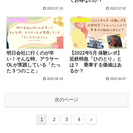
てお得なのか？
2022.07.10
2022.07.02
けんちくごと
わたくしごと
明日会社に行くのが辛
【2022年5月 体験レポ】
い！そんな時、アラサー
近鉄特急「ひのとり」と
OLが実践している「たっ
は？ 乗車する価値はあ
た３つのこと」
るか？
2022.06.19
2022.06.07
次のページ
1
2
3
4