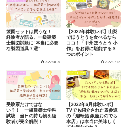
けんちくごと
わたくしごと
製図セットは買うな！
【2022年体験レポ】山梨
経験者が語る、一級建築
でほうとうを食べるなら
士製図試験に“本当に必要
ココ！「甲州ほうとう 小
な製図道具７選”
作」をお得に堪能する３
つのポイント
2022.08.09
2022.07.18
けんちくごと
わたくしごと
受験票だけではな
【2022年6月体験レポ】
い？！ 一級建築士学科
TVでも紹介された表参道
試験 当日の持ち物を経
の「廻転鮨 銀座おのでら
験者が完全解説！
本店」は本当に美味しく