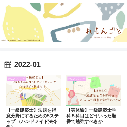
2022-01
けんちくごと
けんちくごと
【一級建築士】法規を得
【実体験】一級建築士学
意分野にするための5ステ
科５科目はどういった順
ップ （ハンドメイド法令
番で勉強すべきか