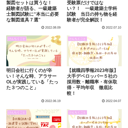
製図セットは買うな！
受験票だけではな
経験者が語る、一級建築
い？！ 一級建築士学科
士製図試験に“本当に必要
試験 当日の持ち物を経
な製図道具７選”
験者が完全解説！
2022.08.09
2022.07.10
けんちくごと
けんちくごと
明日会社に行くのが辛
【就職四季報2023年版】
い！そんな時、アラサー
大手デベロッパー５社の
OLが実践している「たっ
採用数・離職率・有休取
た３つのこと」
得・平均年収 徹底比
較！
2022.06.19
2022.04.07
けんちくごと
けんちくごと