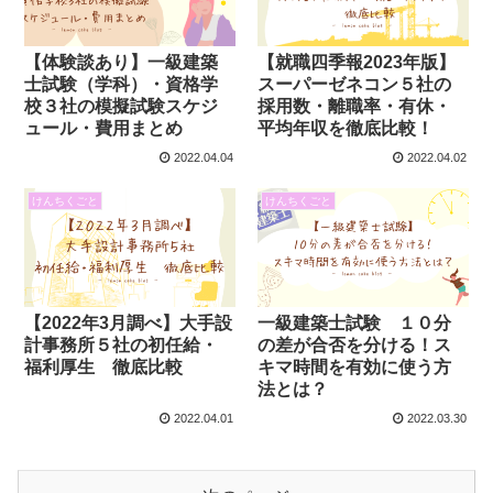
【体験談あり】一級建築
【就職四季報2023年版】
士試験（学科）・資格学
スーパーゼネコン５社の
校３社の模擬試験スケジ
採用数・離職率・有休・
ュール・費用まとめ
平均年収を徹底比較！
2022.04.04
2022.04.02
けんちくごと
けんちくごと
【2022年3月調べ】大手設
一級建築士試験 １０分
計事務所５社の初任給・
の差が合否を分ける！ス
福利厚生 徹底比較
キマ時間を有効に使う方
法とは？
2022.04.01
2022.03.30